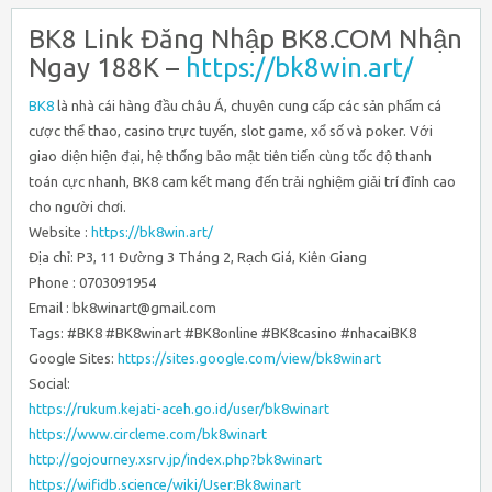
BK8 Link Đăng Nhập BK8.COM Nhận
Ngay 188K –
https://bk8win.art/
BK8
là nhà cái hàng đầu châu Á, chuyên cung cấp các sản phẩm cá
cược thể thao, casino trực tuyến, slot game, xổ số và poker. Với
giao diện hiện đại, hệ thống bảo mật tiên tiến cùng tốc độ thanh
toán cực nhanh, BK8 cam kết mang đến trải nghiệm giải trí đỉnh cao
cho người chơi.
Website :
https://bk8win.art/
Địa chỉ: P3, 11 Đường 3 Tháng 2, Rạch Giá, Kiên Giang
Phone : 0703091954
Email : bk8winart@gmail.com
Tags: #BK8 #BK8winart #BK8online #BK8casino #nhacaiBK8
Google Sites:
https://sites.google.com/view/bk8winart
Social:
https://rukum.kejati-aceh.go.id/user/bk8winart
https://www.circleme.com/bk8winart
http://gojourney.xsrv.jp/index.php?bk8winart
https://wifidb.science/wiki/User:Bk8winart