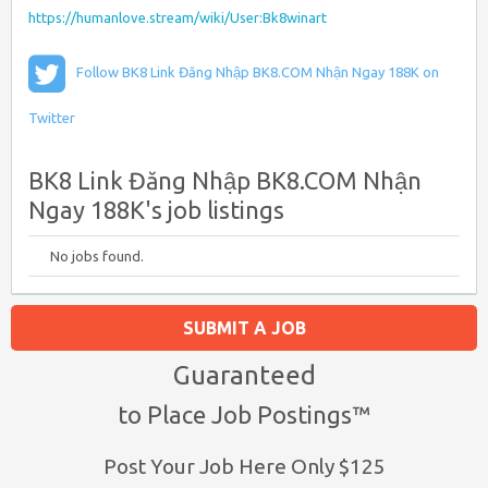
https://humanlove.stream/wiki/User:Bk8winart
Follow BK8 Link Đăng Nhập BK8.COM Nhận Ngay 188K on
Twitter
BK8 Link Đăng Nhập BK8.COM Nhận
Ngay 188K's job listings
No jobs found.
SUBMIT A JOB
Guaranteed
to Place Job Postings™
Post Your Job Here Only $125